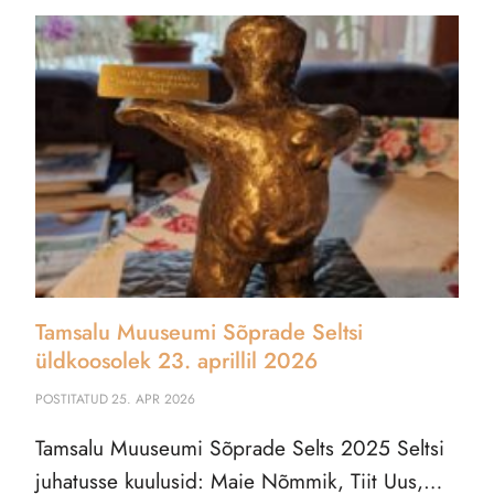
Tamsalu Muuseumi Sõprade Seltsi
üldkoosolek 23. aprillil 2026
POSTITATUD
25. APR 2026
Tamsalu Muuseumi Sõprade Selts 2025 Seltsi
juhatusse kuulusid: Maie Nõmmik, Tiit Uus,…