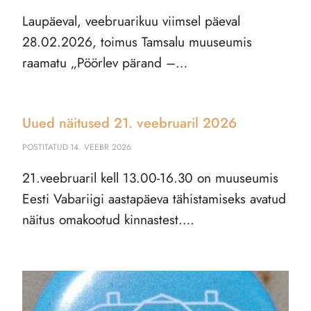
Laupäeval, veebruarikuu viimsel päeval
28.02.2026, toimus Tamsalu muuseumis
raamatu „Pöörlev pärand –…
Uued näitused 21. veebruaril 2026
POSTITATUD
14. VEEBR 2026
21.veebruaril kell 13.00-16.30 on muuseumis
Eesti Vabariigi aastapäeva tähistamiseks avatud
näitus omakootud kinnastest….