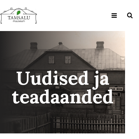
Sisu
juurde
Uudised ja
teadaanded