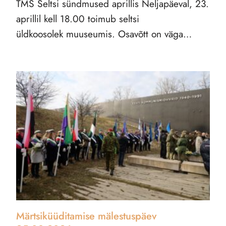
TMS Seltsi sündmused aprillis Neljapäeval, 23.
aprillil kell 18.00 toimub seltsi
üldkoosolek muuseumis. Osavõtt on väga…
Märtsiküüditamise mälestuspäev