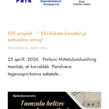
ESF projekt “ 55+Eakate koostöö ja
sotsiaalne areng“
POSTITATUD
23. MÄRTS 2026
25 aprill. 2026. Porkuni Mittetulundusühing
teavitab, et korraldab Pandivere
tegevuspiirkonna eakatele…