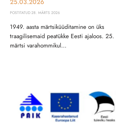
25.03.2026
POSTITATUD
28. MÄRTS 2026
1949. aasta märtsiküüditamine on üks
traagilisemaid peatükke Eesti ajaloos. 25.
märtsi varahommikul…