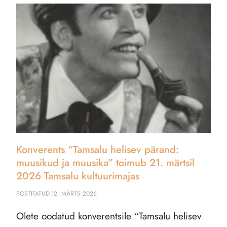
Konverents “Tamsalu helisev pärand:
muusikud ja muusika” toimub 21. märtsil
2026 Tamsalu kultuurimajas
POSTITATUD
12. MÄRTS 2026
Olete oodatud konverentsile “Tamsalu helisev