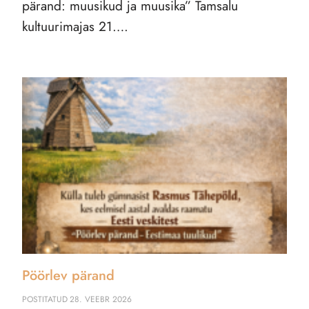
pärand: muusikud ja muusika” Tamsalu
kultuurimajas 21….
Pöörlev pärand
POSTITATUD
28. VEEBR 2026