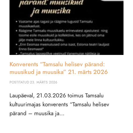
Konverents “Tamsalu helisev pärand:
muusikud ja muusika” 21. märts 2026
POSTITATUD
23. MÄRTS 2026
Laupäeval, 21.03.2026 toimus Tamsalu
kultuurimajas konverents “Tamsalu helisev
pärand – muusika ja…