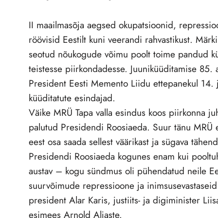
II maailmasõja aegsed okupatsioonid, repressi
röövisid Eestilt kuni veerandi rahvastikust. Märki
seotud nõukogude võimu poolt toime pandud kü
teistesse piirkondadesse. Juuniküüditamise 85. 
President Eesti Memento Liidu ettepanekul 14. j
küüditatute esindajad.
Väike MRÜ Tapa valla esindus koos piirkonna ju
palutud Presidendi Roosiaeda. Suur tänu MRÜ 
eest osa saada sellest väärikast ja sügava tähe
Presidendi Roosiaeda kogunes enam kui pooltuh
austav – kogu sündmus oli pühendatud neile Ees
suurvõimude repressioone ja inimsusevastaseid 
president Alar Karis, justiits- ja digiminister 
esimees Arnold Aljaste.