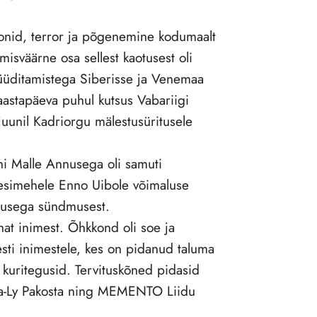
oonid, terror ja põgenemine kodumaalt
misväärne osa sellest kaotusest oli
üditamistega Siberisse ja Venemaa
aastapäeva puhul kutsus Vabariigi
uunil Kadriorgu mälestusüritusele
hi Malle Annusega oli samuti
esimehele Enno Uibole võimaluse
ndusega sündmusest.
at inimest. Õhkkond oli soe ja
ti inimestele, kes on pidanud taluma
kuritegusid. Tervituskõned pidasid
Liisa-Ly Pakosta ning MEMENTO Liidu