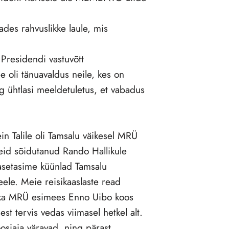
ades rahvuslikke laule, mis
 Presidendi vastuvõtt
ee oli tänuavaldus neile, kes on
g ühtlasi meeldetuletus, et vabadus
in Talile oli Tamsalu väikesel MRÜ
eid sõidutanud Rando Hallikule
 asetasime küünlad Tamsalu
eele. Meie reisikaaslaste read
ga ka MRÜ esimees Enno Uibo koos
est tervis vedas viimasel hetkel alt.
siaia väravad, ning pärast