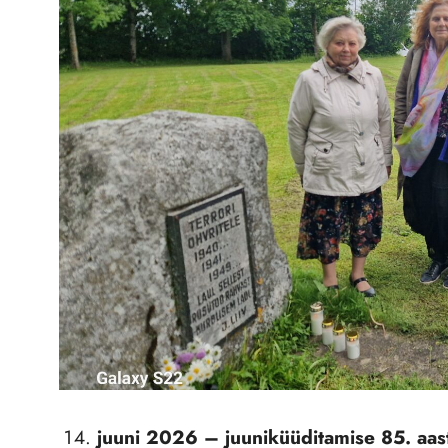
juuni 2026 – juuniküüditamise 85. aas