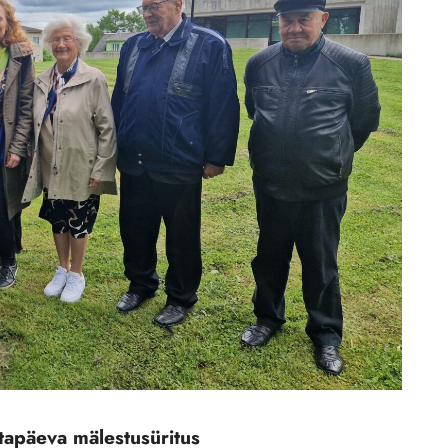
tapäeva mälestusüritus