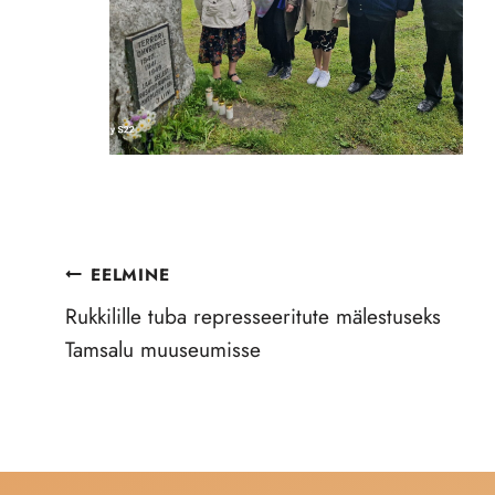
Navigeerimine
EELMINE
Rukkilille tuba represseeritute mälestuseks
Tamsalu muuseumisse