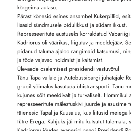
kõrgeima autasu.
Pärast kõnesid esines ansambel Kukerpillid, esit
lisasid sündmusele pidulikkust ja südamlikkust.
Represseeritute austuseks korraldatud Vabariigi
Kadriorus oli väärikas, liigutav ja meeldejääv. S
pidanud taluma ajaloo rängimaid katsumusi, nin
ja tõde vajavad hoidmist ja kaitsmist.
Ülevaade osalemisest presidendi vastuvõtul
Tänu Tapa vallale ja Autobussipargi juhatajale Re
grupil võimalus kasutada ühistransporti. Tänu m
kujunes sõit meeldivalt ja turvaliselt. Hommikul
represseeritute mälestuskivi juurde ja asusime t
täienesid Tapal ja Kuusalus, kus liitusid meie
tütre Erega. Kahjuks jäi mitu kutsutut tulemata, s
Kadriorgu jõudes avanesid peagi Presidendi Roo