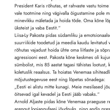
President Karis rõhutas, et rahvaste vastu toim
vale tootmine ning vägivalla õigustamine pole m
minevikku mäletada ja hoida tõde. Oma kõne lõp
üksteist ja vaba Eestit.“
Liisa-Ly Pakosta pidas südamliku ja emotsionaalse
suurriikide toodetud ja meedia kaudu levitatud v
rõhutas vajadust hoida ühte oma liitlaste ja sõpr
agressiooni eest. Pakosta kõne keskmes oli kuj
sümbolist, mis 85 aastat tagasi tähistas lootust,
koletuslik reaalsus. Ta hoiatas Venemaa sihiteadl
mõjutustegevuse eest ning lõpetas sõnadega:
„Eesti ei alistu mitte kunagi. Meie mesilased jõ
õitsevad igal kevadel ja Eesti jääb vabaks.“
Arnold Aljaste pidas kõne Venemaa praeguse re
arengut loojangufaasi jõudnuks, ning andis pr