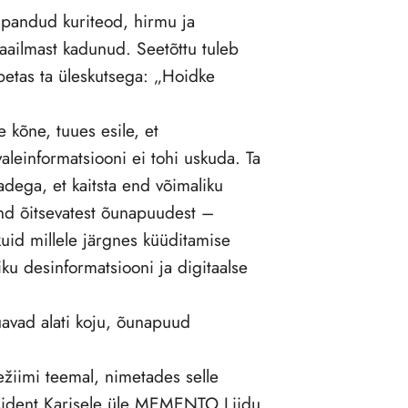
e pandud kuriteod, hirmu ja
aailmast kadunud. Seetõttu tuleb
etas ta üleskutsega: „Hoidke
 kõne, tuues esile, et
aleinformatsiooni ei tohi uskuda. Ta
adega, et kaitsta end võimaliku
und õitsevatest õunapuudest –
 kuid millele järgnes küüditamise
iku desinformatsiooni ja digitaalse
uavad alati koju, õunapuud
žiimi teemal, nimetades selle
esident Karisele üle MEMENTO Liidu