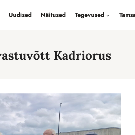
Uudised
Näitused
Tegevused
Tamsa
vastuvõtt Kadriorus